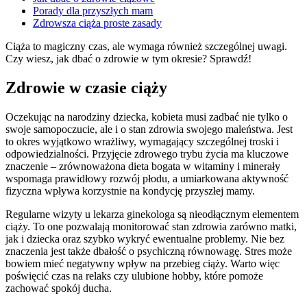
Porady dla przyszłych mam
Zdrowsza ciąża proste zasady
Ciąża to magiczny czas, ale wymaga również szczególnej uwagi.
Czy wiesz, jak dbać o zdrowie w tym okresie? Sprawdź!
Zdrowie w czasie ciąży
Oczekując na narodziny dziecka, kobieta musi zadbać nie tylko o
swoje samopoczucie, ale i o stan zdrowia swojego maleństwa. Jest
to okres wyjątkowo wrażliwy, wymagający szczególnej troski i
odpowiedzialności. Przyjęcie zdrowego trybu życia ma kluczowe
znaczenie – zrównoważona dieta bogata w witaminy i minerały
wspomaga prawidłowy rozwój płodu, a umiarkowana aktywność
fizyczna wpływa korzystnie na kondycję przyszłej mamy.
Regularne wizyty u lekarza ginekologa są nieodłącznym elementem
ciąży. To one pozwalają monitorować stan zdrowia zarówno matki,
jak i dziecka oraz szybko wykryć ewentualne problemy. Nie bez
znaczenia jest także dbałość o psychiczną równowagę. Stres może
bowiem mieć negatywny wpływ na przebieg ciąży. Warto więc
poświęcić czas na relaks czy ulubione hobby, które pomoże
zachować spokój ducha.