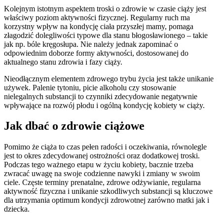
Kolejnym istotnym aspektem troski o zdrowie w czasie ciąży jest
właściwy poziom aktywności fizycznej. Regularny ruch ma
korzystny wpływ na kondycję ciała przyszłej mamy, pomaga
złagodzić dolegliwości typowe dla stanu błogosławionego – takie
jak np. bóle kręgosłupa. Nie należy jednak zapominać o
odpowiednim doborze formy aktywności, dostosowanej do
aktualnego stanu zdrowia i fazy ciąży.
Nieodłącznym elementem zdrowego trybu życia jest także unikanie
używek. Palenie tytoniu, picie alkoholu czy stosowanie
nielegalnych substancji to czynniki zdecydowanie negatywnie
wpływające na rozwój płodu i ogólną kondycję kobiety w ciąży.
Jak dbać o zdrowie ciążowe
Pomimo że ciąża to czas pełen radości i oczekiwania, równolegle
jest to okres zdecydowanej ostrożności oraz dodatkowej troski.
Podczas tego ważnego etapu w życiu kobiety, bacznie trzeba
zwracać uwagę na swoje codzienne nawyki i zmiany w swoim
ciele. Częste terminy prenatalne, zdrowe odżywianie, regularna
aktywność fizyczna i unikanie szkodliwych substancji są kluczowe
dla utrzymania optimum kondycji zdrowotnej zarówno matki jak i
dziecka.