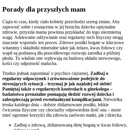
Porady dla przyszłych mam
Ciąża to czas, kiedy ciało kobiety przechodzi szereg zmian. Aby
zapewnić sobie i rosnącemu w jej brzuchu dziecku optymalne
zdrowie, przyszła mama powinna przykładać do tego niezmierną
wagę. Adekwatne odżywianie oraz regularny ruch fizyczny mogą
znacznie wspomóc ten proces. Zdrowe posiłki bogate w kluczowe
witaminy i składniki mineralne takie jak żelazo, kwas foliowy czy
wapń są podstawą dla prawidłowego rozwoju zarodka a później
płodu. To właśnie one wpływają na budowę układu nerwowego,
kości czy odporność malucha.
Trudno jednak zapominać o psychice ciężarnej.
Zadbaj o
regularny odpoczynek i zrównoważone podejście do
stresujących sytuacji – trzymaj je jak najdalej od siebie!
Pamiętaj także o regularnych kontrolach u ginekologa –
badaństwa prenatalne pomagają śledzić rozwój dziecka i
zabezpieczają przed ewentualnymi komplikacjami.
Niewielka
troska każdego dnia – dobrze zbilansowane posiłki, lekkie
ćwiczenia fizyczne czy chociażby odpowiednia ilość snu – może
mieć ogromne korzyści dla zdrowia zarówno matki, jak i dziecka.
Zadbaj o zdrową, zbilansowaną dietę bogatą w kwas foliowy,