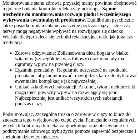
Monitorowanie stanu zdrowia przyszłej mamy powinno obejmować
regularne badania kontrolne u lekarza ginekologa.
Są one
niezbędne do monitorowania rozwoju płodu i wcześniejszego
wykrywania ewentualnych problemów.
Equilibrium psychiczne
także posiada fundamentalne znaczenie podczas ciąży – stres czy
nerwy mogą negatywnie wpływać na rozwijające się dziecko.
Właśnie dlatego zaleca się techniki relaksacyjne, takie jak joga czy
medytacja.
Zdrowe odżywianie: Zbilansowana dieta bogata w białko,
witaminy (szczególnie kwas foliowy) oraz minerały ma
ogromny wpływ na przebieg ciąży.
Egzamin prenatalny: Regularnie uczęszczać na spotkania
prenatalne, aby monitorować rozwój dziecka i zidentyfikować
ewentualne komplikacje jak najwcześniej.
Unikać szkodliwych substancji: Alkohol, tytoń i niektóre leki
mogą mieć poważny wpływ na rozwijający się płód.
Najbezpieczniej jest unikać wszystkich tych substancji
podczas ciąży.
Podsumowując, szczególna troska o zdrowie w ciąży to klucz do
znoszenia tego wyjątkowego etapu życia. Pamiętanie o regularnych
wizytach kontrolnych u lekarza ginekologa oraz obstawianie na
podtrzymanie zdrowego trybu życia pomoże zapewnić bezpieczne i
spełnione dziewięć miesięcy.