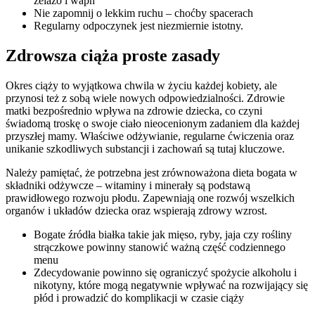
żelazo i wapń
Nie zapomnij o lekkim ruchu – choćby spacerach
Regularny odpoczynek jest niezmiernie istotny.
Zdrowsza ciąża proste zasady
Okres ciąży to wyjątkowa chwila w życiu każdej kobiety, ale
przynosi też z sobą wiele nowych odpowiedzialności. Zdrowie
matki bezpośrednio wpływa na zdrowie dziecka, co czyni
świadomą troskę o swoje ciało nieocenionym zadaniem dla każdej
przyszłej mamy. Właściwe odżywianie, regularne ćwiczenia oraz
unikanie szkodliwych substancji i zachowań są tutaj kluczowe.
Należy pamiętać, że potrzebna jest zrównoważona dieta bogata w
składniki odżywcze – witaminy i minerały są podstawą
prawidłowego rozwoju płodu. Zapewniają one rozwój wszelkich
organów i układów dziecka oraz wspierają zdrowy wzrost.
Bogate źródła białka takie jak mięso, ryby, jaja czy rośliny
strączkowe powinny stanowić ważną część codziennego
menu
Zdecydowanie powinno się ograniczyć spożycie alkoholu i
nikotyny, które mogą negatywnie wpływać na rozwijający się
płód i prowadzić do komplikacji w czasie ciąży