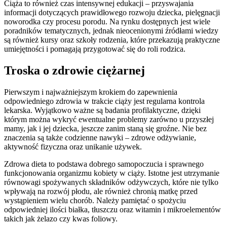
Ciąża to również czas intensywnej edukacji – przyswajania
informacji dotyczących prawidłowego rozwoju dziecka, pielęgnacji
noworodka czy procesu porodu. Na rynku dostępnych jest wiele
poradników tematycznych, jednak nieocenionymi źródłami wiedzy
są również kursy oraz szkoły rodzenia, które przekazują praktyczne
umiejętności i pomagają przygotować się do roli rodzica.
Troska o zdrowie ciężarnej
Pierwszym i najważniejszym krokiem do zapewnienia
odpowiedniego zdrowia w trakcie ciąży jest regularna kontrola
lekarska. Wyjątkowo ważne są badania profilaktyczne, dzięki
którym można wykryć ewentualne problemy zarówno u przyszłej
mamy, jak i jej dziecka, jeszcze zanim staną się groźne. Nie bez
znaczenia są także codzienne nawyki – zdrowe odżywianie,
aktywność fizyczna oraz unikanie używek.
Zdrowa dieta to podstawa dobrego samopoczucia i sprawnego
funkcjonowania organizmu kobiety w ciąży. Istotne jest utrzymanie
równowagi spożywanych składników odżywczych, które nie tylko
wpływają na rozwój płodu, ale również chronią matkę przed
wystąpieniem wielu chorób. Należy pamiętać o spożyciu
odpowiedniej ilości białka, tłuszczu oraz witamin i mikroelementów
takich jak żelazo czy kwas foliowy.