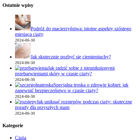
Ostatnie wpisy
Podróż do macierzyństwa: istotne aspekty szóstego
miesiąca ciąży
2024-06-30
Jak skutecznie pozbyć się ciemieniuchy?
2024-06-30
Jak radzić sobie z nieuniknionymi
przebarwieniami skóry w czasie ciąży?
2024-06-30
Specjalna troska o zdrowie kobiet: jak
zapewnić bezpieczeństwo w czasie ciąży?
2024-06-30
Jak uniknąć rozstępów podczas ciąży: skuteczne
porady dla przyszłych mam
2024-06-30
Kategorie
Ciąża